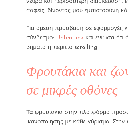
νεύρα και περισσότερη διασκέδαση, εν
σαφείς, δίνοντας μου εμπιστοσύνη κ
Για άμεση πρόσβαση σε εφαρμογές και
σύνδεσμο:
Unlimluck
και ένιωσα ότι ό
βήματα ή περιττό scrolling.
Φρουτάκια και ζω
σε μικρές οθόνες
Τα φρουτάκια στην πλατφόρμα προσφ
ικανοποίησης με κάθε γύρισμα. Στην ε