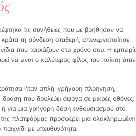
ός
κέφτηκα τις συνήθειες που με βοήθησαν να
 κράτα τη σύνδεση σταθερή, απενεργοποίησε
ιχνίδια που ταιριάζουν στο χρόνο σου. Η εμπειρί
ορεί να είναι ο καλύτερος φίλος του παίκτη όταν
υ κράτησα ήταν απλή: γρήγορη πλοήγηση,
 δράση που δουλεύει άψογα σε μικρές οθόνες.
η ή για μια γρήγορη δόση ενθουσιασμού στο
ον της πλατφόρμας προσφέρει μια ολοκληρωμένη
 παιχνίδι με υπευθυνότητα.