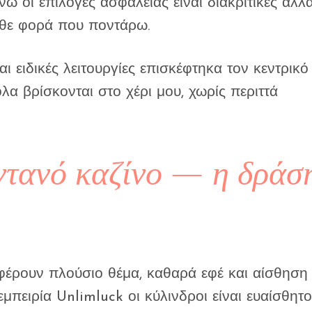
ώ οι επιλογές ασφαλείας είναι διακριτικές αλλ
άθε φορά που ποντάρω.
 ειδικές λειτουργίες επισκέφτηκα τον κεντρικό
λα βρίσκονται στο χέρι μου, χωρίς περιττά
ντανό καζίνο — η δράσ
έρουν πλούσιο θέμα, καθαρά εφέ και αίσθηση
μπειρία Unlimluck οι κύλινδροι είναι ευαίσθητο