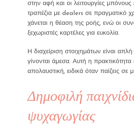
στην αφή και οι λειτουργίες μπόνους
τραπέζια με dealers σε πραγματικό 
χάνεται η θέαση της ροής, ενώ οι συνο
ξεχωριστές καρτέλες για ευκολία.
Η διαχείριση στοιχημάτων είναι απλή:
γίνονται άμεσα. Αυτή η πρακτικότητα
απολαυστική, ειδικά όταν παίζεις σε μ
Δημοφιλή παιχνίδι
ψυχαγωγίας