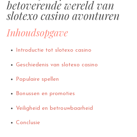
betoverende wereld van
slotexo casino avonturen
Inhoudsopgave
Introductie tot slotexo casino
Geschiedenis van slotexo casino
Populaire spellen
Bonussen en promoties
Veiligheid en betrouwbaarheid
Conclusie