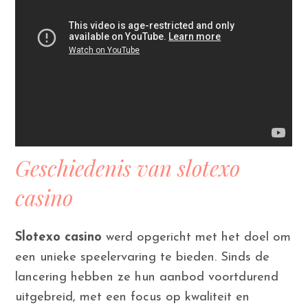
Geschiedenis van slotexo
casino
Slotexo casino
werd opgericht met het doel om
een unieke speelervaring te bieden. Sinds de
lancering hebben ze hun aanbod voortdurend
uitgebreid, met een focus op kwaliteit en