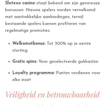
Slotexo casino
staat bekend om zijn genereuze
bonussen. Nieuwe spelers worden verwelkomd
met aantrekkelijke aanbiedingen, terwijl
bestaande spelers kunnen profiteren van
regelmatige promoties.
Welkomstbonus:
Tot 300% op je eerste
storting
Gratis spins:
Voor geselecteerde gokkasten
Loyalty programma:
Punten verdienen voor
elke inzet
Veiligheid en betrouwbaarheid