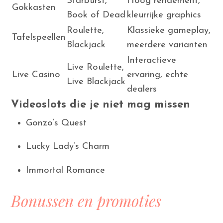
Starburst,
Hoog rendement,
Gokkasten
Book of Dead
kleurrijke graphics
Roulette,
Klassieke gameplay,
Tafelspeellen
Blackjack
meerdere varianten
Interactieve
Live Roulette,
Live Casino
ervaring, echte
Live Blackjack
dealers
Videoslots die je niet mag missen
Gonzo’s Quest
Lucky Lady’s Charm
Immortal Romance
Bonussen en promoties