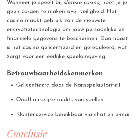
Wanneer je speelt bij
slotexo casino
, hoef je je
geen zorgen te maken over veiligheid. Het
casino maakt gebruik van de nieuwste
encryptietechnologie om jouw persoonlijke en
financiële gegevens te beschermen. Daarnaast
is het casino gelicentieerd en gereguleerd, wat
zorgt voor een eerlijke speelomgeving.
Betrouwbaarheidskenmerken
Gelicentieerd door de Kansspelautoriteit
Onafhankelijke audits van spellen
Klantenservice bereikbaar via chat en e-mail
Conclusie