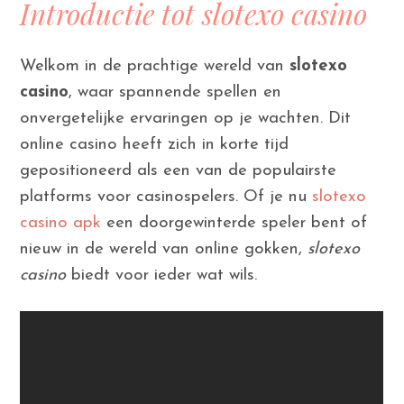
Introductie tot slotexo casino
Welkom in de prachtige wereld van
slotexo
casino
, waar spannende spellen en
onvergetelijke ervaringen op je wachten. Dit
online casino heeft zich in korte tijd
gepositioneerd als een van de populairste
platforms voor casinospelers. Of je nu
slotexo
casino apk
een doorgewinterde speler bent of
nieuw in de wereld van online gokken,
slotexo
casino
biedt voor ieder wat wils.