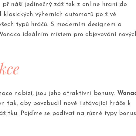
 přináší jedinečný zážitek z online hraní do
d klasických výherních automatů po živé
y všech typů hráčů. S moderním designem a
 Wonaco ideálním místem pro objevování novýc
kce
aco nabízí, jsou jeho atraktivní bonusy.
Wona
n tak, aby povzbudil nové i stávající hráče k
ážitku. Pojďme se podívat na různé typy bonus