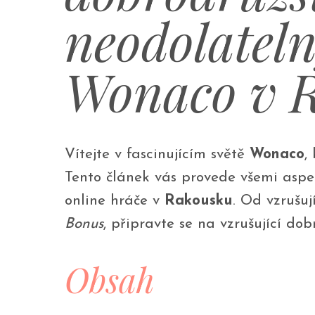
neodolatel
Wonaco v 
Vítejte v fascinujícím světě
Wonaco
,
Tento článek vás provede všemi aspek
online hráče v
Rakousku
. Od vzrušu
Bonus
, připravte se na vzrušující dob
Obsah