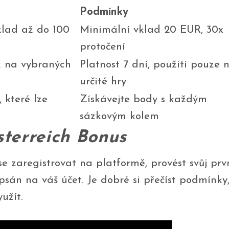
Podmínky
klad až do 100
Minimální vklad 20 EUR, 30x
protočení
k na vybraných
Platnost 7 dní, použití pouze 
určité hry
 které lze
Získávejte body s každým
sázkovým kolem
terreich Bonus
e zaregistrovat na platformě, provést svůj prv
sán na váš účet. Je dobré si přečíst podmínky
užít.