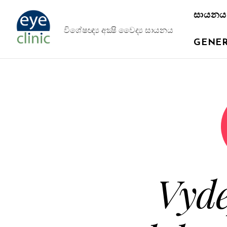
සායනය
විශේෂඥ්‍ය අක්‍ෂි වෛද්‍ය සායනය
GENER
Vyde