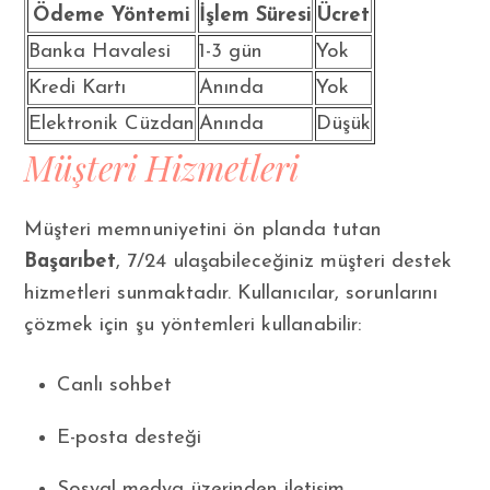
Ödeme Yöntemi
İşlem Süresi
Ücret
Banka Havalesi
1-3 gün
Yok
Kredi Kartı
Anında
Yok
Elektronik Cüzdan
Anında
Düşük
Müşteri Hizmetleri
Müşteri memnuniyetini ön planda tutan
Başarıbet
, 7/24 ulaşabileceğiniz müşteri destek
hizmetleri sunmaktadır. Kullanıcılar, sorunlarını
çözmek için şu yöntemleri kullanabilir:
Canlı sohbet
E-posta desteği
Sosyal medya üzerinden iletişim