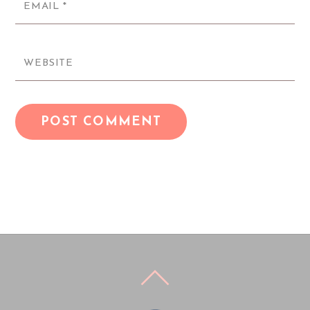
EMAIL
*
WEBSITE