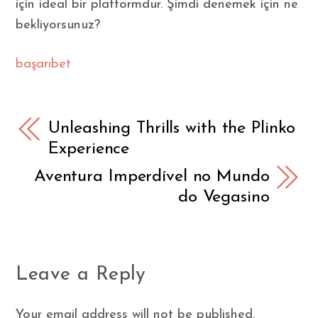
için ideal bir platformdur. Şimdi denemek için ne
bekliyorsunuz?
başarıbet
Unleashing Thrills with the Plinko
Experience
Aventura Imperdível no Mundo
do Vegasino
Leave a Reply
Your email address will not be published.