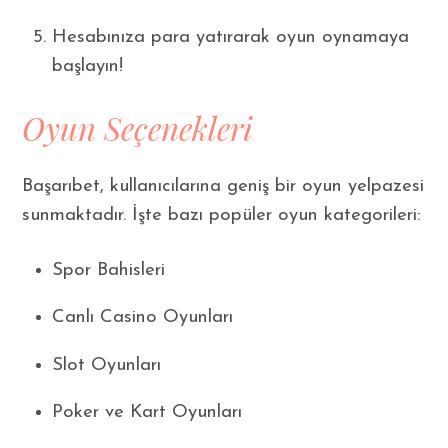
Hesabınıza para yatırarak oyun oynamaya
başlayın!
Oyun Seçenekleri
Başarıbet, kullanıcılarına geniş bir oyun yelpazesi
sunmaktadır. İşte bazı popüler oyun kategorileri:
Spor Bahisleri
Canlı Casino Oyunları
Slot Oyunları
Poker ve Kart Oyunları