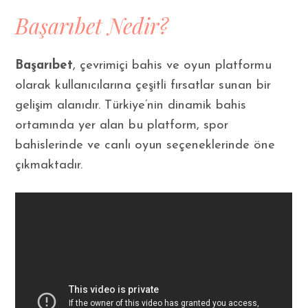
Başarıbet Nedir?
Başarıbet
, çevrimiçi bahis ve oyun platformu
olarak kullanıcılarına çeşitli fırsatlar sunan bir
gelişim alanıdır. Türkiye’nin dinamik bahis
ortamında yer alan bu platform, spor
bahislerinde ve canlı oyun seçeneklerinde öne
çıkmaktadır.