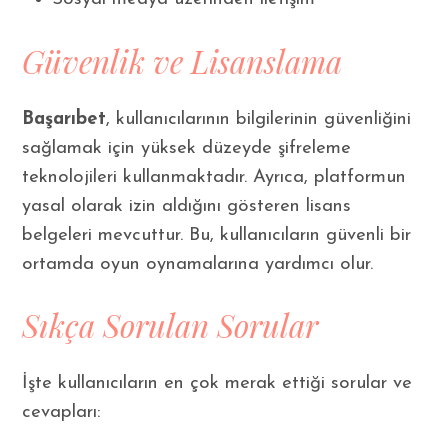
Güvenlik ve Lisanslama
Başarıbet
, kullanıcılarının bilgilerinin güvenliğini
sağlamak için yüksek düzeyde şifreleme
teknolojileri kullanmaktadır. Ayrıca, platformun
yasal olarak izin aldığını gösteren lisans
belgeleri mevcuttur. Bu, kullanıcıların güvenli bir
ortamda oyun oynamalarına yardımcı olur.
Sıkça Sorulan Sorular
İşte kullanıcıların en çok merak ettiği sorular ve
cevapları: