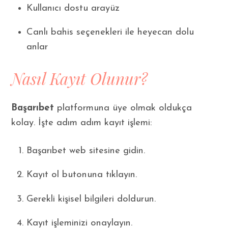
Kullanıcı dostu arayüz
Canlı bahis seçenekleri ile heyecan dolu
anlar
Nasıl Kayıt Olunur?
Başarıbet
platformuna üye olmak oldukça
kolay. İşte adım adım kayıt işlemi:
Başarıbet web sitesine gidin.
Kayıt ol butonuna tıklayın.
Gerekli kişisel bilgileri doldurun.
Kayıt işleminizi onaylayın.