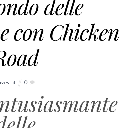
ondo delle
e con Chicken
Road
vest.it
0
Entusiasmante
elle