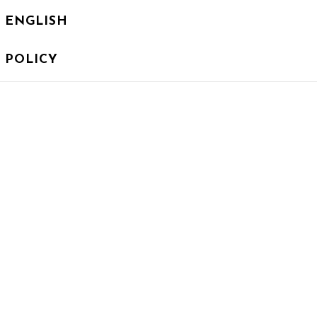
ENGLISH
 POLICY