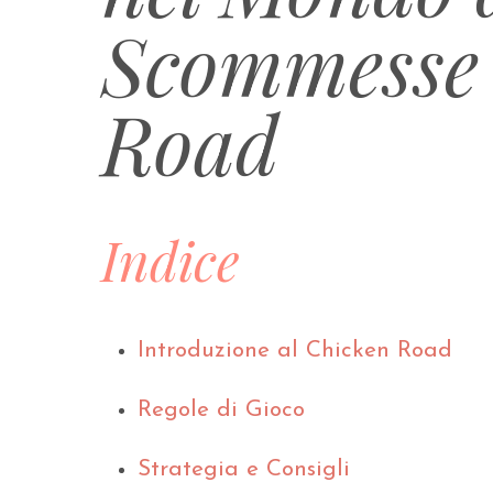
Scommesse 
Road
Indice
Introduzione al Chicken Road
Regole di Gioco
Strategia e Consigli