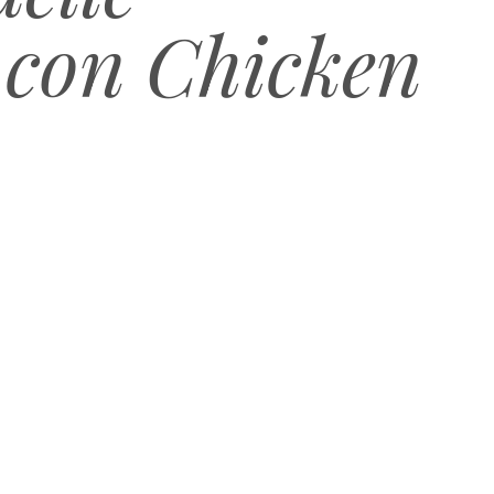
con Chicken