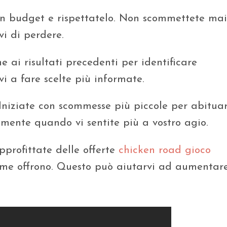
un budget e rispettatelo. Non scommettete ma
i di perdere.
 ai risultati precedenti per identificare
vi a fare scelte più informate.
Iniziate con scommesse più piccole per abituar
mente quando vi sentite più a vostro agio.
profittate delle offerte
chicken road gioco
rme offrono. Questo può aiutarvi ad aumentar