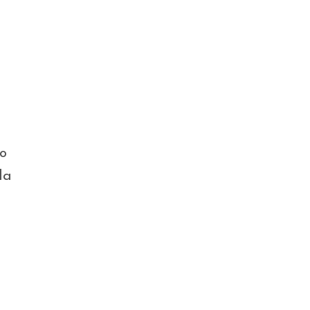
ro
da
,