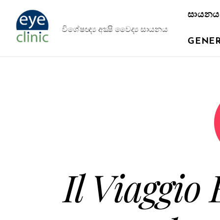
සායනය
විශේෂඥ්‍ය අක්‍ෂි වෛද්‍ය සායනය
GENER
Il Viaggio