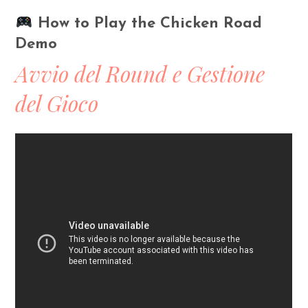
How to Play the Chicken Road
Demo
Avvio del Round e Gestione
del Gioco