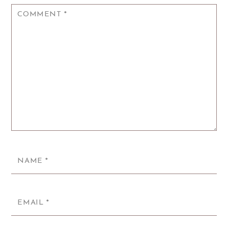
COMMENT
*
NAME
*
EMAIL
*