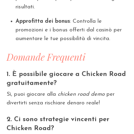
risultati.
Approfitta dei bonus
: Controlla le
promozioni e i bonus offerti dal casinò per
aumentare le tue possibilità di vincita.
Domande Frequenti
1. È possibile giocare a Chicken Road
gratuitamente?
Sì, puoi giocare alla
chicken road demo
per
divertirti senza rischiare denaro reale!
2. Ci sono strategie vincenti per
Chicken Road?