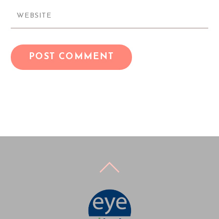
WEBSITE