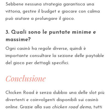
Sebbene nessuna strategia garantisca una
vittoria, gestire il budget e giocare con calma
può aiutare a prolungare il gioco.
3. Quali sono le puntate minime e
massime?
Ogni casinò ha regole diverse, quindi è
importante consultare la sezione delle paytable
del gioco per dettagli specifici.
Conclusione
Chicken Road è senza dubbio una delle slot più
divertenti e coinvolgenti disponibili sui casinò
online. Grazie alla sua
chicken road demo
, tutti