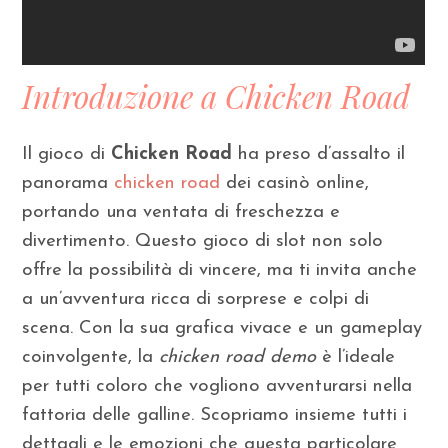
Introduzione a Chicken Road
Il gioco di
Chicken Road
ha preso d’assalto il
panorama
chicken road
dei casinò online,
portando una ventata di freschezza e
divertimento. Questo gioco di slot non solo
offre la possibilità di vincere, ma ti invita anche
a un’avventura ricca di sorprese e colpi di
scena. Con la sua grafica vivace e un gameplay
coinvolgente, la
chicken road demo
è l’ideale
per tutti coloro che vogliono avventurarsi nella
fattoria delle galline. Scopriamo insieme tutti i
dettagli e le emozioni che questa particolare